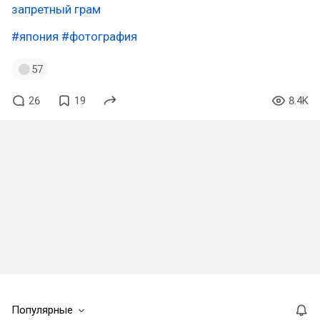
запретный грам
#япония
#фотография
57
26
19
8.4K
Популярные