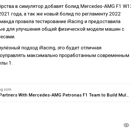
нёрства в симулятор добавят болид Mercedes-AMG F1 W1
2021 года, а так же новый болид по регламенту 2022
оманда провела тестирование iRacing и предоставила
ые для улучшения общей физической модели машин с
есами.
улёзный подход iRacing, это будет отличная
оуправлять максимально проработанным современным
лы 1.
ng.com
iRacing Partners With Mercedes-AMG Petronas F1 Team to Build Multiple World-Class Racing Vehicles - iRacing.com