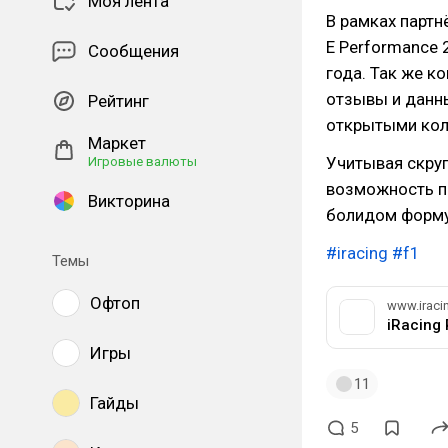
Моя лента
В рамках парт
E Performance 
Сообщения
года. Так же к
отзывы и данн
Рейтинг
открытыми кол
Маркет
Учитывая скруп
Игровые валюты
возможность п
Викторина
болидом форму
#iracing
#f1
Темы
Офтоп
www.iraci
Игры
11
Гайды
5