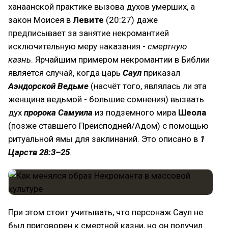
ханаанской практике вызова духов умерших, а
закон Моисея в
Левите
(20:27) даже
предписывает за занятие некромантией
исключительную меру наказания -
смертную
казнь
. Ярчайшим примером некромантии в Библии
является случай, когда царь
Саул
приказал
Аэндорской Ведьме
(насчёт того, являлась ли эта
женщина ведьмой - большие сомнения) вызвать
дух
пророка Самуила
из подземного мира
Шеола
(позже ставшего Преисподней/Адом) с помощью
ритуальной ямы для заклинаний. Это описано в
1
Царств 28:3–25
.
При этом стоит учитывать, что персонаж Саул не
был приговорен к смертной казни, но он получил