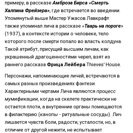
примеру, в рассказе
Амброза Бирса «Смерть
Халпина Фрейзера»
, где встречается во введении.
Упомянутый выше Мастер Ужасов Лавкрафт
также упоминал лича в рассказе «
Тварь на пороге
»
(1937), в контексте истории о человеке, тело
которого после смерти попало во власть колдуна.
Такой атрибут, присущий высшим личам, как
украшенный драгоценностями череп, взят из
раннего рассказа
Фрица Лейбера
Thieves' House.
Персонажи, напоминающие личей, встречаются в
самых разных произведениях фэнтези.
Характерными чертами Лича являются
процесс
мумификации
, когда на скелете практически не
остается плоти, а внутренние органы помещаются
в филактерию (
канопы
- ритуальные сосуды). Лич
лишается чувств боли, радости, усталости, но, в
отличие от другой нежити, не испытывает