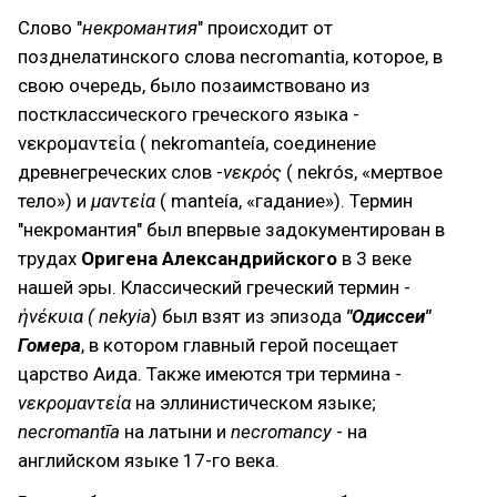
Слово "
некромантия
" происходит от
позднелатинского слова necromantia, которое, в
свою очередь, было позаимствовано из
постклассического греческого языка -
νεκρομαντεία ( nekromanteía, соединение
древнегреческих слов -
νεκρός
( nekrós, «мертвое
тело») и
μαντεία
( manteía, «гадание»). Термин
"некромантия" был впервые задокументирован в
трудах
Оригена Александрийского
в 3 веке
нашей эры. Классический греческий термин -
ἡνέκυια ( nekyia
) был взят из эпизода
"Одиссеи"
Гомера
, в котором главный герой посещает
царство Аида. Также имеются три термина -
νεκρομαντεία
на эллинистическом языке;
necromantīa
на латыни и
necromancy
- на
английском языке 17-го века.