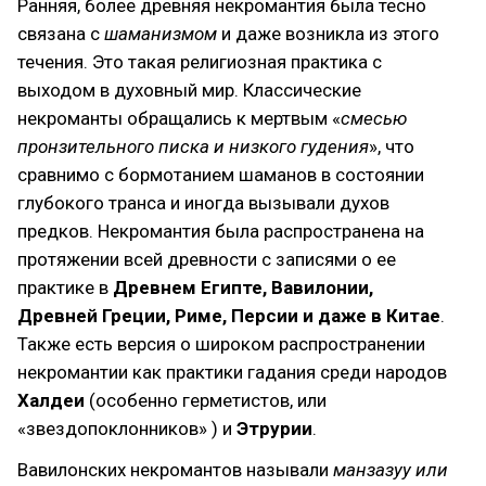
Ранняя, более древняя некромантия была тесно
связана с
шаманизмом
и даже возникла из этого
течения. Это такая религиозная практика с
выходом в духовный мир. Классические
некроманты обращались к мертвым «
смесью
пронзительного писка и низкого гудения
», что
сравнимо с бормотанием шаманов в состоянии
глубокого транса и иногда вызывали духов
предков. Некромантия была распространена на
протяжении всей древности с записями о ее
практике в
Древнем Египте, Вавилонии,
Древней Греции, Риме, Персии и даже в Китае
.
Также есть версия о широком распространении
некромантии как практики гадания среди народов
Халдеи
(особенно герметистов, или
«звездопоклонников» ) и
Этрурии
.
Вавилонских некромантов называли
манзазуу или