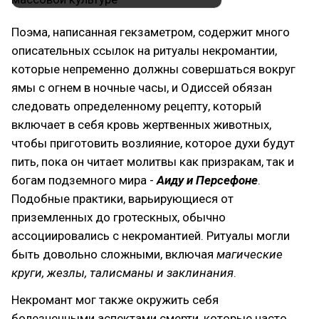
Поэма, написанная гекзаметром, содержит много
описательных ссылок на ритуалы некромантии,
которые непременно должны совершаться вокруг
ямы с огнем в ночные часы, и Одиссей обязан
следовать определенному рецепту, который
включает в себя кровь жертвенных животных,
чтобы приготовить возлияние, которое духи будут
пить, пока он читает молитвы как призракам, так и
богам подземного мира -
Аиду и Персефоне
.
Подобные практики, варьирующиеся от
приземленных до гротескных, обычно
ассоциировались с некромантией. Ритуалы могли
быть довольно сложными, включая
магические
круги, жезлы, талисманы и заклинания
.
Некромант мог также окружить себя
болезненными аспектами смерти, которые часто