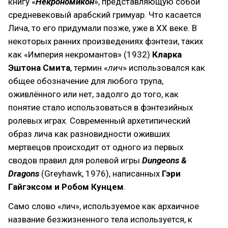
книгу «
Некрономикон
», представляющую собой
средневековый арабский гримуар. Что касается
Лича, то его придумали позже, уже в XX веке. В
некоторых ранних произведениях фэнтези, таких
как «Империя некромантов» (1932)
Кларка
Эштона Смита
, термин «
лич
» использовался как
общее обозначение для любого трупа,
оживлённого или нет, задолго до того, как
понятие стало использоваться в фэнтезийных
ролевых играх. Современный архетипический
образ лича как разновидности оживших
мертвецов происходит от одного из первых
сводов правил для ролевой игры
Dungeons &
Dragons
(Greyhawk, 1976), написанных
Гэри
Гайгэксом и Робом Кунцем
.
Само слово «лич», используемое как архаичное
название безжизненного тела используется, к