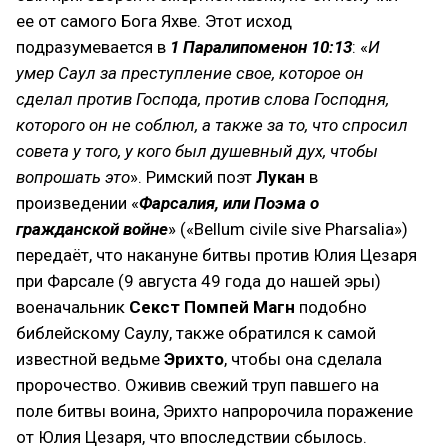
ее от самого Бога Яхве. Этот исход
подразумевается в
1 Паралипоменон 10:13
: «
И
умер Саул за преступление свое, которое он
сделал против Господа, против слова Господня,
которого он не соблюл, а также за то, что спросил
совета у того, у кого был душевный дух, чтобы
вопрошать это
». Римский поэт
Лукан
в
произведении «
Фарсалия, или Поэма о
гражданской войне
» («Bellum civile sive Pharsalia»)
передаёт, что накануне битвы против Юлия Цезаря
при Фарсале (9 августа 49 года до нашей эры)
военачальник
Секст Помпей Магн
подобно
библейскому Саулу, также обратился к самой
известной ведьме
Эрихто
, чтобы она сделала
пророчество. Оживив свежий труп павшего на
поле битвы воина, Эрихто напророчила поражение
от Юлия Цезаря, что впоследствии сбылось.