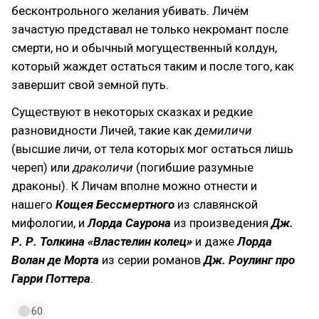
бесконтрольного желания убивать. Личём
зачастую представал не только некромант после
смерти, но и обычный могущественный колдун,
который жаждет остаться таким и после того, как
завершит свой земной путь.
Существуют в некоторых сказках и редкие
разновидности Личей, такие как
демиличи
(высшие личи, от тела которых мог остаться лишь
череп) или
драколичи
(погибшие разумные
драконы). К Личам вполне можно отнести и
нашего
Кощея Бессмертного
из славянской
мифологии, и
Лорда Саурона
из произведения
Дж.
Р. Р. Толкина «Властелин колец»
и даже
Лорда
Волан де Морта
из серии романов
Дж. Роулинг про
Гарри Поттера
.
60