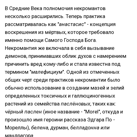
В Средние Века полномочия некромантов
несколько расширились. Теперь практика
рассматривалась как "
анастасис
" - концепция
воскрешения из мёртвых, которое требовало
именно помощи Самого Господа Бога.
Некромантия же включала в себя вызывание
демонов, принимавших облик духов с намерением
причинить вред кому-либо и стала известна под
термином "
малефициум
". Одной из отмеченных
общих черт среди практиков некромантии было
обычно использование в создании мазей и зелий
определенных токсичных и галлюциногенных
растений из семейства
паслёновых
, таких как:
чёрный паслен
(иное название - "Morel", откуда и
произошло имя героини рассказа Эдгара По -
Мореллы)
, белена, дурман, белладонна или
мандрагора
.