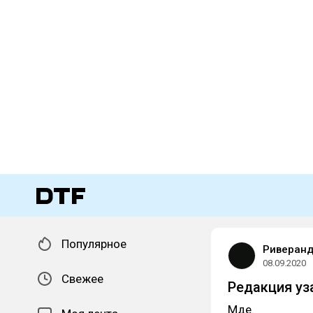
Популярное
Риверан
08.09.2020
Свежее
Редакция уз
Мде.