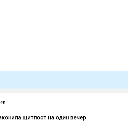
дер
аконила щитпост на один вечер