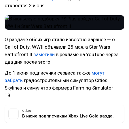
откроется 2 июня.
О раздаче обеих игр стало известно заранее — о
Call of Duty: WWII объявили 25 мая, а Star Wars
Battlefront II
заметили
в рекламе на YouTube через
два дня после этого.
До 1 июня подписчики сервиса также
могут
забрать
градостроительный симулятор Cities:
Skylines и симулятор фермера Farming Simulator
19.
dtf.ru
В июне подписчикам Xbox Live Gold раздадут оригинальную Destroy All Humans и Shantae and the Pirate's Curse — Скидки на DTF