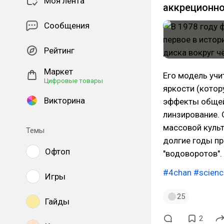
Моя лента
аккреционно
Сообщения
Рейтинг
Маркет
Его модель учи
Цифровые товары
яркости (котор
Викторина
эффекты общей
линзирование. 
массовой куль
Темы
долгие годы п
Офтоп
"водоворотов".
#4chan
#scienc
Игры
25
Гайды
2