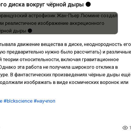
го диска вокруг чёрной дыры ⚫️
тывала движение вещества в диске, неоднородность его
ую предварительно нужно было рассчитать) и различны
 теории относительности, включая гравитационное
Однако эта работа не получила широкого отклика в
туре. В фантастических произведениях чёрные дыры ещё
родолжали изображать в виде космических воронок или
e
#blckscience
#научпоп