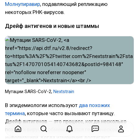
Молнупиравир
, подавляющий репликацию
некоторых РНК-вирусов.
Дрейф антигенов и новые штаммы
Мутации SARS-CoV-2,
Nextstrain
В эпидемиологии используют
два похожих
термина
, которые часто вызывают путаницу.
Дрейф антигенов — это процесс, когда несколько
похожих вирусов обмениваются генетической
информацией. Когда изменения достигают