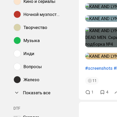
Кино и сериалы
Ночной музпостинг
Творчество
Музыка
Инди
Вопросы
#screenshots
#
Железо
11
1
4
Показать все
DTF