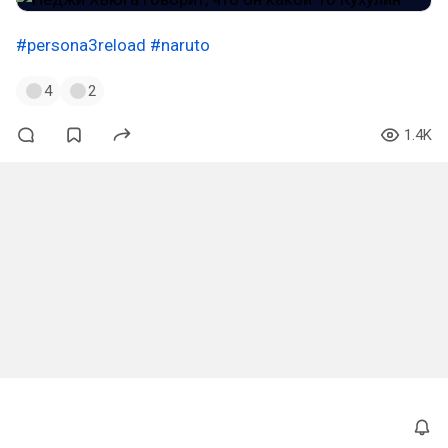
#persona3reload
#naruto
4
2
1.4K