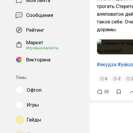
Моя лента
трогать.Стерет
аляповатое дей
Сообщения
такое себе. Оч
дорамы.
Рейтинг
Маркет
Игровые валюты
Викторина
#якудза
#yaku
Темы
6
2
Офтоп
38
Игры
Гайды