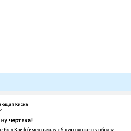
ающая Киска
 ну чертяка!
же был Клиф (имею ввиду общую схожесть образа