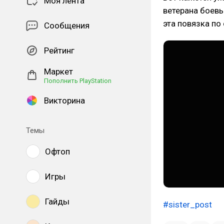
Моя лента
ветерана боевы
эта повязка по 
Сообщения
Рейтинг
Маркет
Пополнить PlayStation
Викторина
Темы
Офтоп
Игры
Гайды
#sister_post