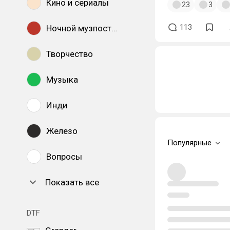
Кино и сериалы
23
3
113
Ночной музпостинг
Творчество
Музыка
Инди
Железо
Популярные
Вопросы
Показать все
DTF