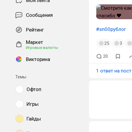
Моя лента
Сообщения
#sn00pyблог
Рейтинг
Маркет
25
3
Игровые валюты
20
Викторина
1 ответ на пост
Темы
Офтоп
Игры
Гайды