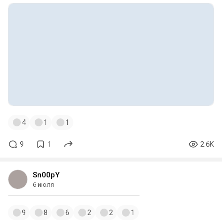
4
1
1
9
1
2.6K
Sn00pY
6 июля
9
8
6
2
2
1