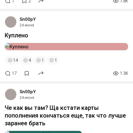
7
2
1.8K
Sn00pY
24 июня
Куплено
14
4
1
1
17
1.3K
Sn00pY
24 июня
Че как вы там? Ща кстати карты
пополнения кончаться еще, так что лучше
заранее брать