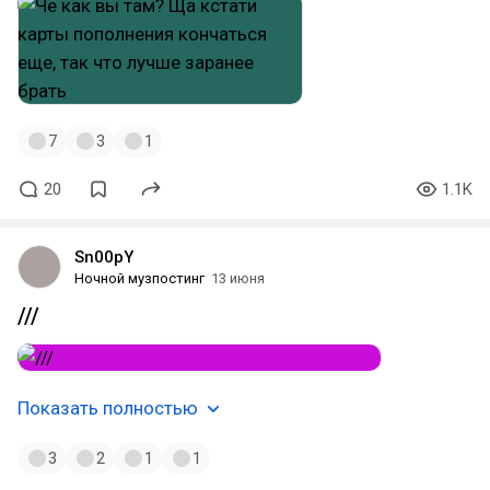
7
3
1
20
1.1K
Sn00pY
Ночной музпостинг
13 июня
///
Показать полностью
3
2
1
1