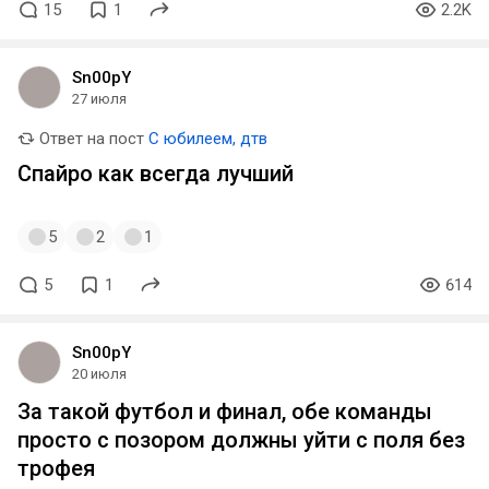
15
1
2.2K
Sn00pY
27 июля
Ответ на пост
С юбилеем, дтв
Спайро как всегда лучший
5
2
1
5
1
614
Sn00pY
20 июля
За такой футбол и финал, обе команды
просто с позором должны уйти с поля без
трофея