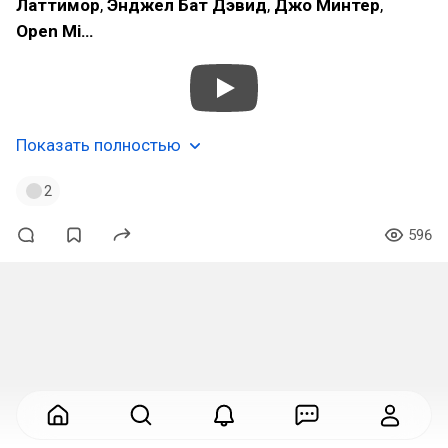
Латтимор
,
Энджел Бат Дэвид
,
Джо Минтер
,
Open Mi…
Показать полностью
2
596