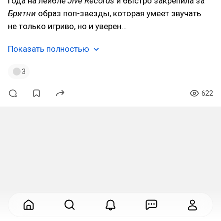
года на лейбле
Jive Records
и быстро закрепила за
Бритни
образ поп-звезды, которая умеет звучать
не только игриво, но и уверен…
Показать полностью
3
622