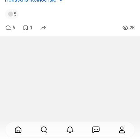
5
6
1
2K