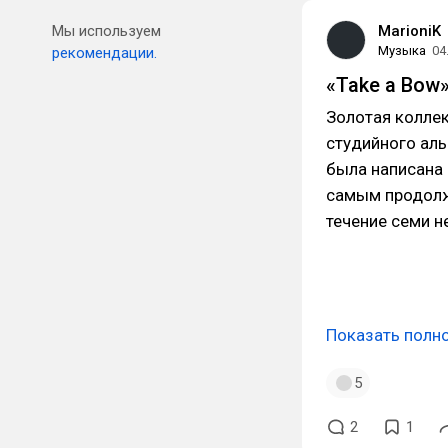
Мы используем
MarioniK
Музыка
04
рекомендации.
«Take a Bow
Золотая коллек
студийного аль
была написана
самым продолж
течение семи н
Показать полн
5
2
1