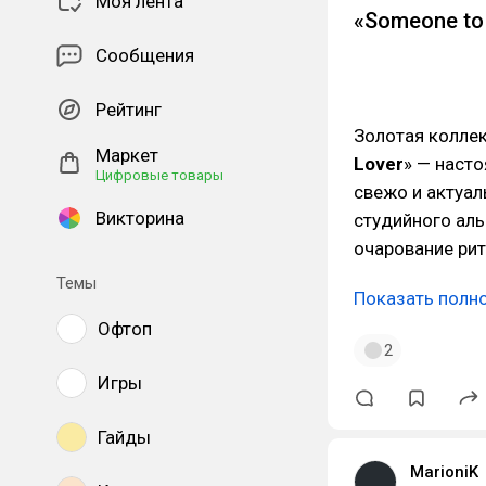
Моя лента
«Someone to 
Сообщения
Рейтинг
Золотая колле
Маркет
Lover
» — насто
Цифровые товары
свежо и актуал
Викторина
студийного аль
очарование рит
Темы
Показать полн
Офтоп
2
Игры
Гайды
MarioniK