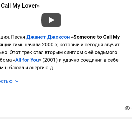
Call My Lover»
кция. Песня
Джанет Джексон
«
Someone to Call My
ящий гимн начала 2000‑х, который и сегодня звучит
ьно. Этот трек стал вторым синглом с её седьмого
бома «
All for You
» (2001) и удачно соединил в себе
м‑н‑блюза и энергию д…
остью