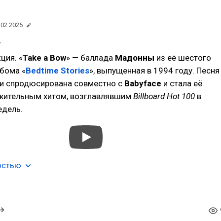
.02.2025
»
ция. «
Take a Bow
» — баллада
Мадонны
из её шестого
бома «
Bedtime Stories
», выпущенная в 1994 году. Песня
 и спродюсирована совместно с
Babyface
и стала её
ительным хитом, возглавлявшим
Billboard Hot 100
в
едель.
остью