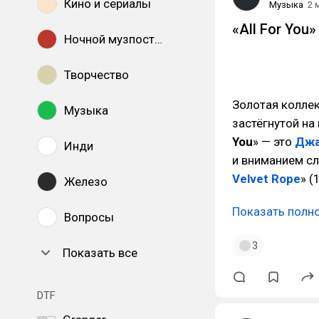
Кино и сериалы
Музыка
2 
«All For You»
Ночной музпостинг
Творчество
Золотая коллек
Музыка
застёгнутой на 
You
» — это
Джа
Инди
и вниманием сл
Velvet Rope
» (
Железо
Показать полн
Вопросы
3
Показать все
DTF