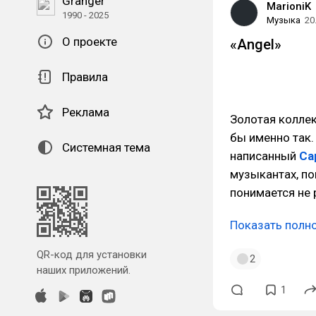
Granger
MarioniK
1990 - 2025
Музыка
20
О проекте
«Angel»
Правила
Реклама
Золотая коллек
бы именно так.
Системная тема
написанный
Са
музыкантах, по
понимается не 
Показать полн
QR-код для установки
2
наших приложений.
1