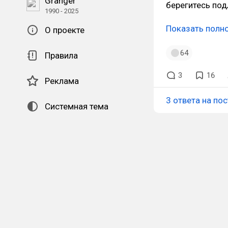
Granger
берегитесь под
1990 - 2025
Показать полн
О проекте
64
Правила
3
16
Реклама
3 ответа на пос
Системная тема
QR-код для установки
наших приложений.