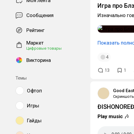
Моя лента
Игра про Бл
Сообщения
Изначально го
Рейтинг
Маркет
Показать полн
Цифровые товары
4
Викторина
13
1
Темы
Офтоп
Good Eas
Скриншот
Игры
ĐISHONOREĐ
Play music
🎶
Гайды