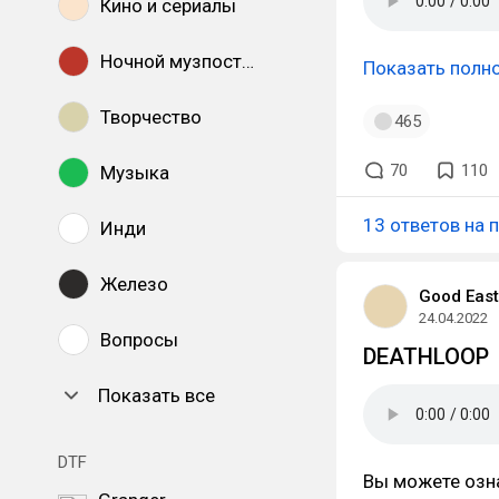
Кино и сериалы
Ночной музпостинг
Показать полн
Творчество
465
70
110
Музыка
13 ответов на 
Инди
Железо
Good Eas
24.04.2022
Вопросы
DEATHLOOP
Показать все
DTF
Вы можете озн