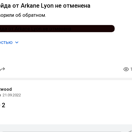
эйда от Arkane Lyon не отменена
ворили об обратном.
остью
twood
ы
21.09.2022
 2