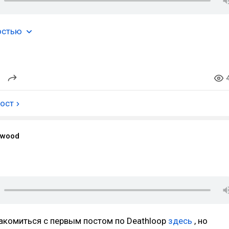
остью
пост
twood
акомиться с первым постом по Deathloop
здесь
, но