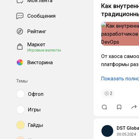
Моя лента
Как внутрен
традиционн
Сообщения
Рейтинг
Маркет
Игровые валюты
От хаоса самоо
Викторина
платформы раз
Показать полн
Темы
2
Офтоп
Игры
Гайды
DST Globa
30.05.2024