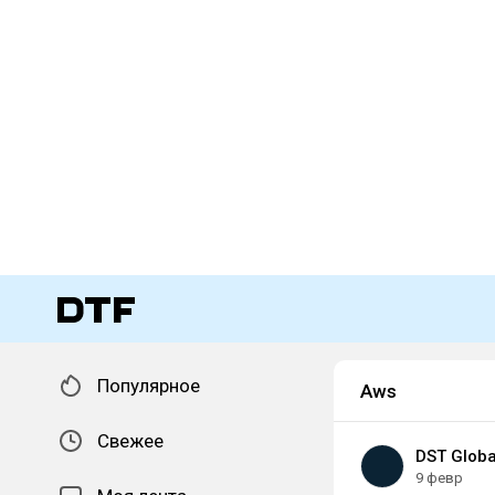
Популярное
Aws
Свежее
DST Globa
9 февр