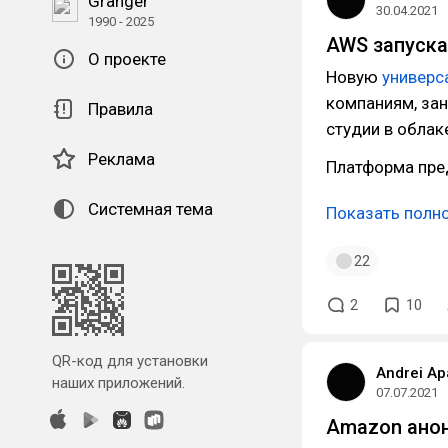
Granger
30.04.2021
1990 - 2025
AWS запуска
О проекте
Новую
универс
компаниям, за
Правила
студии в облак
Реклама
Платформа пре
Системная тема
Показать полн
22
2
10
QR-код для установки
Andrei Ap
наших приложений.
07.07.2021
Amazon анон