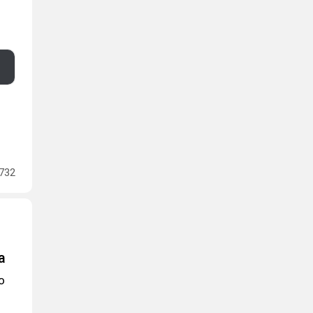
732
а
о