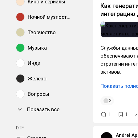
Кино и сериалы
Как генерат
интеграцию
Ночной музпостинг
Творчество
Музыка
Службы данных 
обеспечивают а
Инди
стратегии инте
активов.
Железо
Показать полн
Вопросы
3
Показать все
1
1
DTF
Andrei Ap