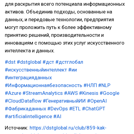
для раскрытия всего потенциала информационных
активов. Объединив подходы, основанные на
данных, и передовые технологии, предприятия
могут проложить путь к более эффективному
принятию решений, производительности и
инновациям с помощью этих услуг искусственного
интеллекта и данных.
#dst
#dstglobal
#дст
#дстглобал
#искусственныйинтеллект
#ии
#интеграцияданных
#Информационнаябезопасность
#НЛП
#NLP
#Azure
#StreamAnalytics
#AWS
#Kinesis
#Google
#CloudDataflow
#ГенеративныйИИ
#OpenAI
#Фабрикаданных
#DevOps
#ETL
#ChatGPT
#artificialintelligence
#AI
Источник:
https://dstglobal.ru/club/859-kak-