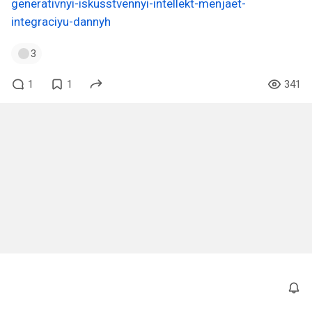
generativnyi-iskusstvennyi-intellekt-menjaet-
integraciyu-dannyh
3
1
1
341