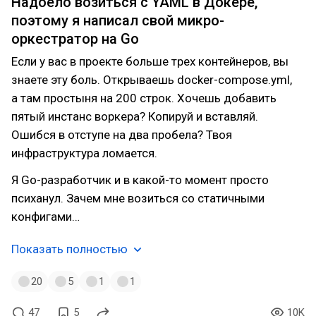
Надоело возиться с YAML в Докере,
поэтому я написал свой микро-
оркестратор на Go
Если у вас в проекте больше трех контейнеров, вы
знаете эту боль. Открываешь docker-compose.yml,
а там простыня на 200 строк. Хочешь добавить
пятый инстанс воркера? Копируй и вставляй.
Ошибся в отступе на два пробела? Твоя
инфраструктура ломается.
Я Go-разработчик и в какой-то момент просто
психанул. Зачем мне возиться со статичными
конфигами…
Показать полностью
20
5
1
1
47
5
10K