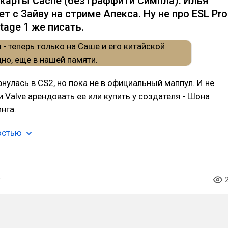
 карты Cache (без граффити Симпла). Илья
т с Зайву на стриме Апекса. Ну не про ESL Pro
tage 1 же писать.
рнулась в CS2, но пока не в официальный маппул. И не
и Valve арендовать ее или купить у создателя - Шона
нга.
остью