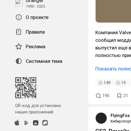
Granger
1990 - 2025
О проекте
Правила
Компания Valve
сообщил модде
Реклама
выпустил ещё в
полностью при
Системная тема
Показать полн
149
19
190
21
QR-код для установки
наших приложений.
FlyingFox
Киберспор