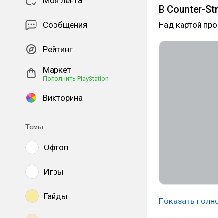
Моя лента
В Counter-St
Сообщения
Над картой пр
Рейтинг
Маркет
Пополнить PlayStation
Викторина
Темы
Офтоп
Игры
Гайды
Показать полн