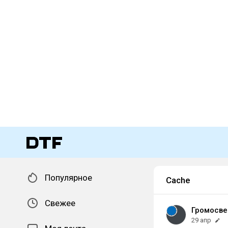
Популярное
Cache
Свежее
Громосв
29 апр