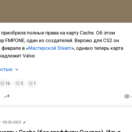
 приобрела полные права на карту Cache. Об этом
р FMPONE, один из создателей. Версию для CS2 он
 феврале в «
Мастерской Steam
», однако теперь карта
надлежит Valve
остью
16
5
1
т
05.03.2025