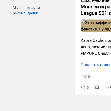
CS2. Ремейк
Монеси играе
Мы используем
League S21 s
рекомендации.
Карта Cache ве
ясно, захочет л
FMPONE Снелли
Показать полн
5
6