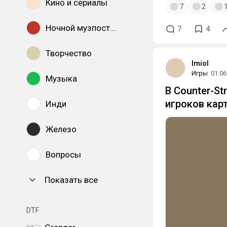
Кино и сериалы
7
2
Ночной музпостинг
7
4
Творчество
lmiol
Игры
01.06
Музыка
В Counter-S
игроков кар
Инди
Железо
Вопросы
Показать все
DTF