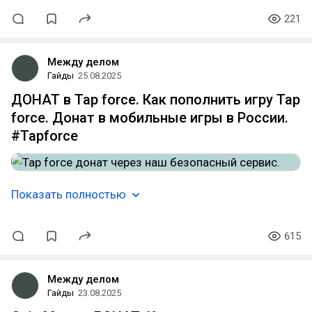
221
Между делом
Гайды
25.08.2025
ДОНАТ в Tap force. Как пополнить игру Tap
force. Донат в мобильные игры в России.
#Tapforce
Показать полностью
615
Между делом
Гайды
23.08.2025