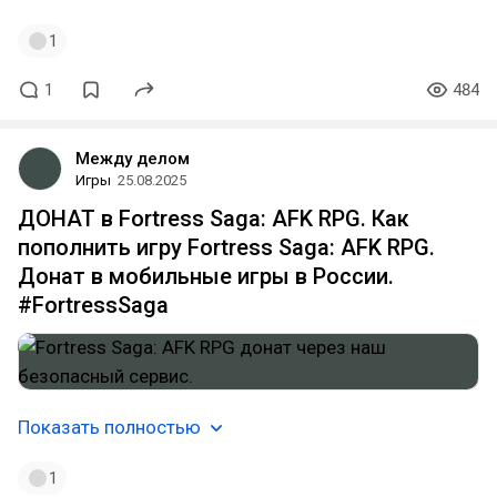
1
1
484
Между делом
Игры
25.08.2025
ДОНАТ в Fortress Saga: AFK RPG. Как
пополнить игру Fortress Saga: AFK RPG.
Донат в мобильные игры в России.
#FortressSaga
Показать полностью
1