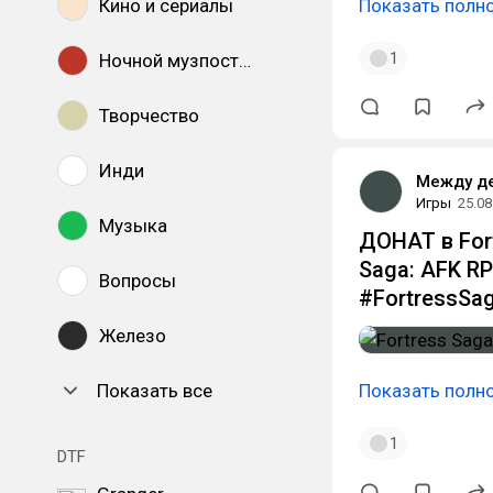
Кино и сериалы
Показать полн
1
Ночной музпостинг
Творчество
Инди
Между д
Игры
25.08
Музыка
ДОНАТ в Fort
Saga: AFK R
Вопросы
#FortressSa
Железо
Показать все
Показать полн
1
DTF