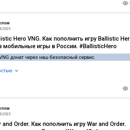
елом
8.2025
istic Hero VNG. Как пополнить игру Ballistic He
 мобильные игры в России. #BallisticHero
остью
елом
8.2025
and Order. Как пополнить игру War and Order.