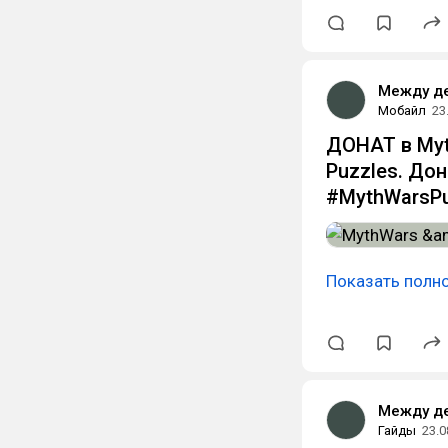
Между д
Мобайл
23
ДОНАТ в Myt
Puzzles. До
#MythWarsPu
Показать полн
Между д
Гайды
23.0