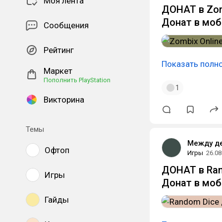
Моя лента
ДОНАТ в Zomb
Донат в моб
Сообщения
Рейтинг
Показать полн
Маркет
Пополнить PlayStation
1
Викторина
Темы
Между д
Офтоп
Игры
26.08
ДОНАТ в Ran
Игры
Донат в моб
Гайды