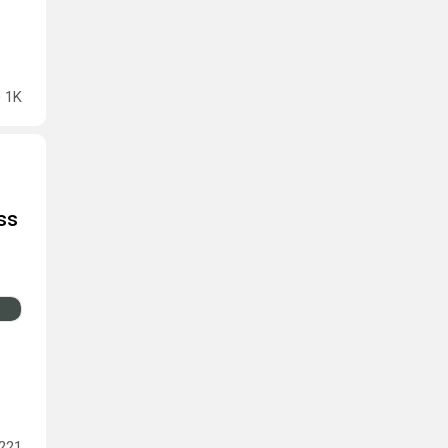
1K
ss
221