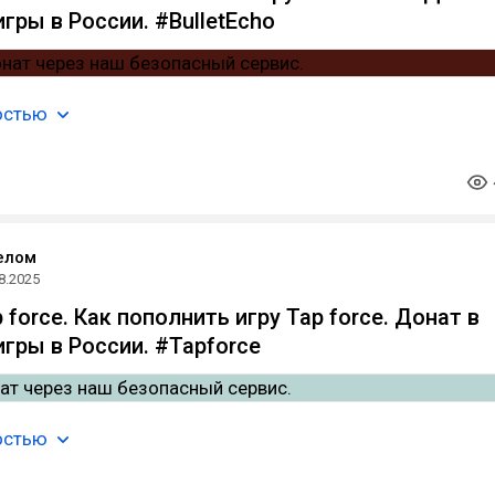
гры в России. #BulletEcho
остью
елом
8.2025
force. Как пополнить игру Tap force. Донат в
гры в России. #Tapforce
остью