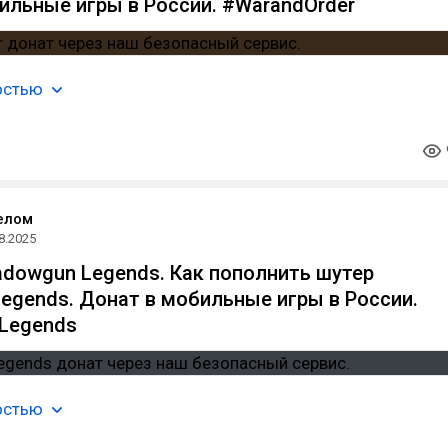
ильные игры в России. #WarandOrder
остью
елом
8.2025
dowgun Legends. Как пополнить шутер
egends. Донат в мобильные игры в России.
Legends
остью