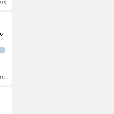
615
ro
119