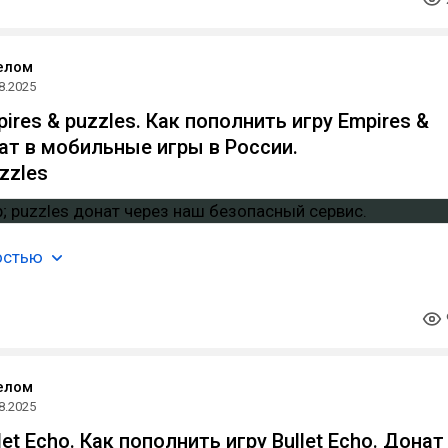
елом
8.2025
res & puzzles. Как пополнить игру Empires &
нат в мобильные игры в России.
zzles
остью
елом
8.2025
et Echo. Как пополнить игру Bullet Echo. Донат