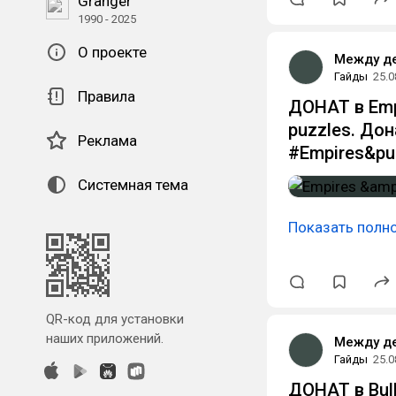
Granger
1990 - 2025
О проекте
Между д
Гайды
25.0
Правила
ДОНАТ в Empi
puzzles. До
Реклама
#Empires&pu
Системная тема
Показать полн
QR-код для установки
наших приложений.
Между д
Гайды
25.0
ДОНАТ в Bull