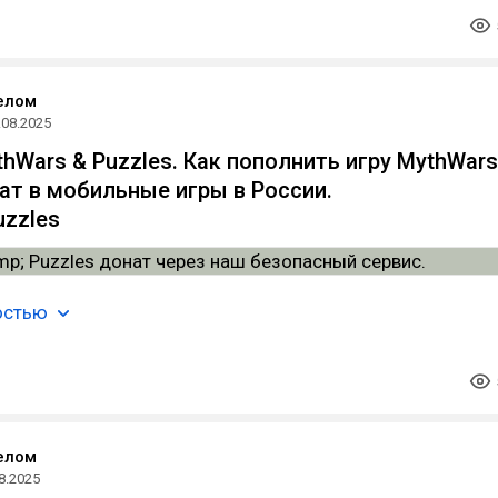
елом
.08.2025
hWars & Puzzles. Как пополнить игру MythWars
нат в мобильные игры в России.
zzles
остью
елом
8.2025