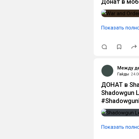
Донат в моб
Показать полн
Между д
Гайды
24.0
ДОНАТ в Sha
Shadowgun L
#Shadowgun
Показать полн