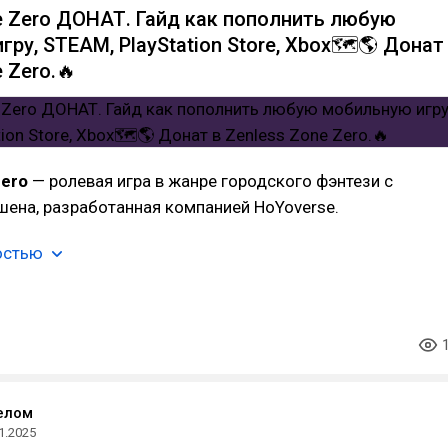
e Zero ДОНАТ. Гайд как пополнить любую
ру, STEAM, PlayStation Store, Xbox🗺️🌎 Донат
 Zero.🔥
Zero
— ролевая игра в жанре городского фэнтези с
ена, разработанная компанией HoYoverse.
остью
елом
1.2025