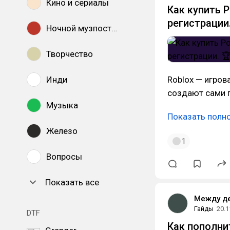
Кино и сериалы
Как купить Р
регистрации
Ночной музпостинг
Творчество
Инди
Roblox — игров
создают сами п
Музыка
Показать полн
Железо
1
Вопросы
Показать все
Между д
Гайды
20.1
DTF
Как пополни