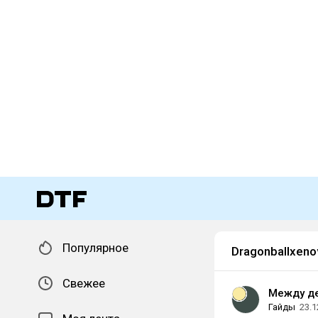
Популярное
Dragonballxeno
Свежее
Между д
Гайды
23.1