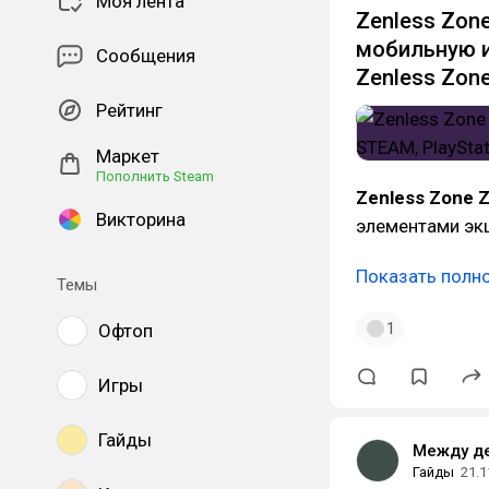
Моя лента
Zenless Zon
мобильную иг
Сообщения
Zenless Zone
Рейтинг
Маркет
Пополнить Steam
Zenless Zone 
Викторина
элементами экш
Показать полн
Темы
1
Офтоп
Игры
Гайды
Между д
Гайды
21.1