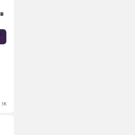
 в
1.1K