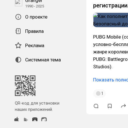
Granger
регистрации
1990 - 2025
О проекте
Правила
PUBG Mobile (с
условно-беспл
Реклама
жанре королевс
PUBG: Battlegr
Системная тема
Studios).
Показать полн
1
QR-код для установки
наших приложений.