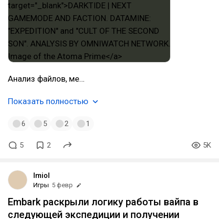
Анализ файлов, ме…
Показать полностью
6
5
2
1
5
2
5K
lmiol
Игры
5 февр
Embark раскрыли логику работы вайпа в
следующей экспедиции и получении