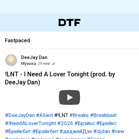
Fastpaced
DeeJay Dan
Музыка
29 янв
!LNT - I Need A Lover Tonight (prod. by
DeeJay Dan)
#DeeJayDan
#AIlant
#!LNT
#Breaks
#Breakbeat
#INeedALoverTonight
#2026
#Брэйкс
#Брейкс
#Брейкбит
#Брэйкбит
#диджейДэн
#djdan
#new