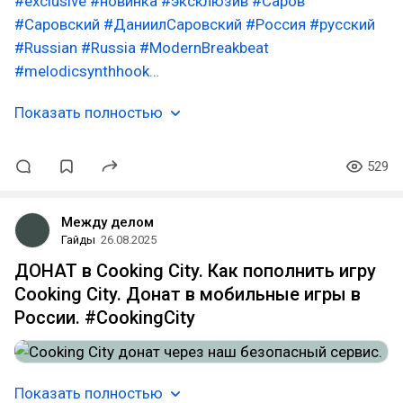
#exclusive
#новинка
#эксклюзив
#Саров
#Саровский
#ДаниилСаровский
#Россия
#русский
#Russian
#Russia
#ModernBreakbeat
#melodicsynthhook…
Показать полностью
529
Между делом
Гайды
26.08.2025
ДОНАТ в Cooking City. Как пополнить игру
Cooking City. Донат в мобильные игры в
России. #CookingCity
Показать полностью