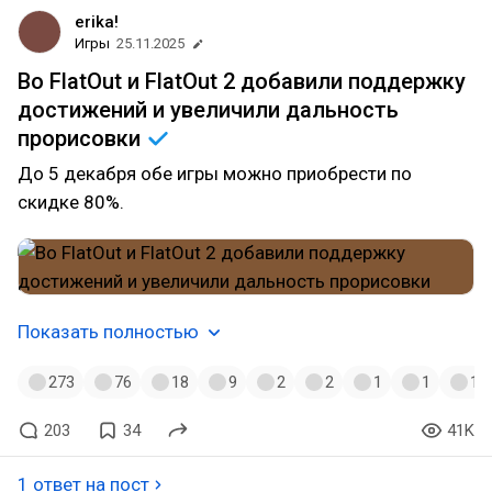
erika!
Игры
25.11.2025
Во FlatOut и FlatOut 2 добавили поддержку
достижений и увеличили дальность
прорисовки
До 5 декабря обе игры можно приобрести по
скидке 80%.
Показать полностью
273
76
18
9
2
2
1
1
1
203
34
41K
1 ответ на пост