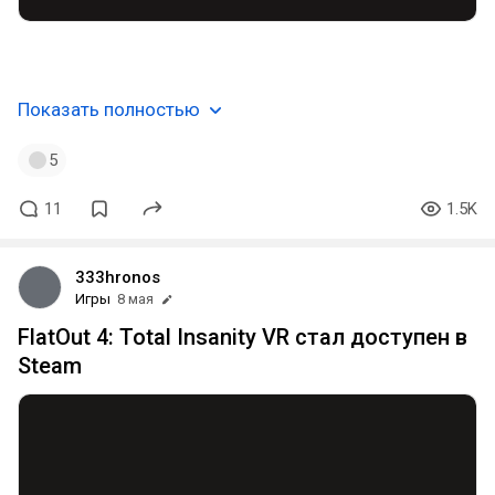
ᅠ ᅠ
Показать полностью
5
11
1.5K
333hronos
Игры
8 мая
FlatOut 4: Total Insanity VR стал доступен в
Steam