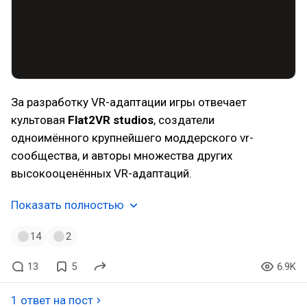
За разработку VR-адаптации игры отвечает
культовая
Flat2VR studios
, создатели
одноимённого крупнейшего моддерского vr-
сообщества, и авторы множества других
высокооценённых VR-адаптаций.
Показать полностью
14
2
13
5
6.9K
1 ответ на пост