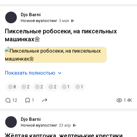
Djo Barni
Ночной музпостинг
3 мая
Пиксельные робосеки, на пиксельных
машинках🌼
Показать полностью
8
2
2
2
1
1
12
1
1.4K
Djo Barni
Ночной музпостинг
23 апр
Жёлтая карточка, желтенькие крестики,