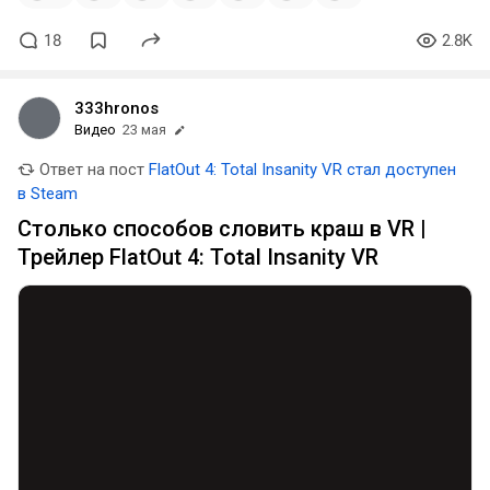
18
2.8K
333hronos
Видео
23 мая
Ответ на пост
FlatOut 4: Total Insanity VR стал доступен
в Steam
Столько способов словить краш в VR |
Трейлер FlatOut 4: Total Insanity VR