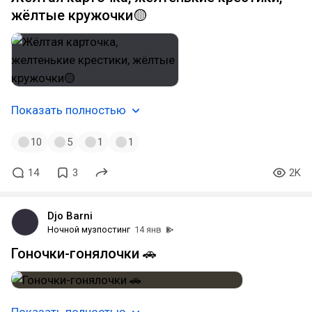
жёлтые кружочки🟡
Показать полностью
10
5
1
1
14
3
2K
Djo Barni
Ночной музпостинг
14 янв
Гоночки-гонялочки 🚗