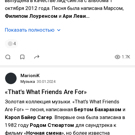
выпущена в качестве лид-сингла с альбома 1
октября 2012 года. Песня была написана Марсом,
Филипом Лоуренсом
и
Ари Леви…
Показать полностью
4
1.7K
MarioniK
Музыка
30.01.2024
«That's What Friends Are For»
Золотая коллекция музыки. «That's What Friends
Are For» — песня, написанная
Бертом Бахарахом
и
Кэрол Байер Сагер
. Впервые она была записана в
1982 году
Родом Стюартом
для саундтрека к
фильму «
Ночная смена
», но более известна