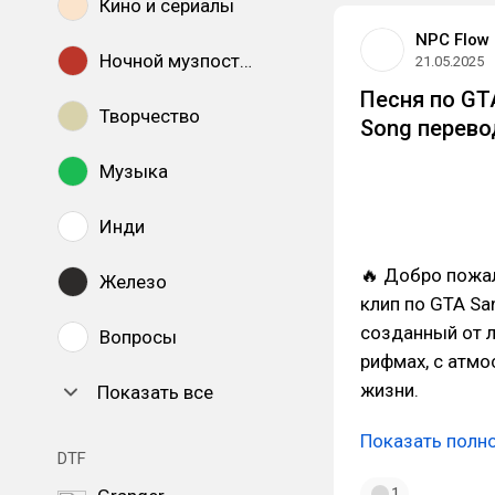
Кино и сериалы
NPC Flow
Ночной музпостинг
21.05.2025
Песня по GTA
Творчество
Song перево
Музыка
Инди
🔥 Добро пожал
Железо
клип по GTA Sa
созданный от л
Вопросы
рифмах, с атмо
жизни.
Показать все
Показать полн
DTF
1