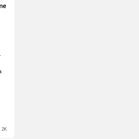
me
-
в
g
1.2K