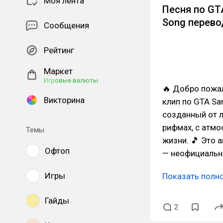
Моя лента
Песня по GTA
Song перево
Сообщения
Рейтинг
Маркет
Игровые валюты
🔥 Добро пожал
Викторина
клип по GTA Sa
созданный от л
рифмах, с атмо
Темы
жизни. 🎵 Это 
Офтоп
— неофициаль
Игры
Показать полн
Гайды
2