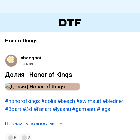
Honorofkings
shanghai
30 мая
Долия | Honor of Kings
#honorofkings
#dolia
#beach
#swimsuit
#bledner
#3dart
#3d
#fanart
#lyashu
#gameart
#legs
Показать полностью
5
2