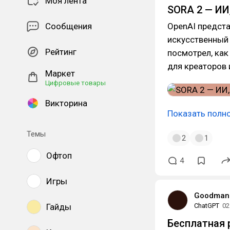
Моя лента
SORA 2 — ИИ
Сообщения
OpenAI предста
искусственный 
Рейтинг
посмотрел, как
для креаторов 
Маркет
Цифровые товары
Викторина
Показать полн
Темы
2
1
Офтоп
4
Игры
Goodman
Гайды
ChatGPT
02
Бесплатная 