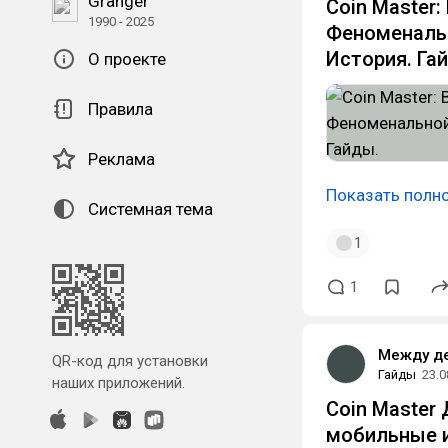
Granger
Coin Master:
1990 - 2025
Феноменальн
История. Га
О проекте
Правила
Реклама
Показать полн
Системная тема
1
1
Между д
QR-код для установки
Гайды
23.0
наших приложений.
Coin Master 
мобильные 