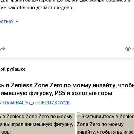
LVE как обычно делает шедевр.
остью
кой рубашке
ь в Zenless Zone Zero по моему инвайту, чтоб
нимешную фигурку, PS5 и золотые горы
ink/7DckFBAL?s_c=GEDU7XGY2K