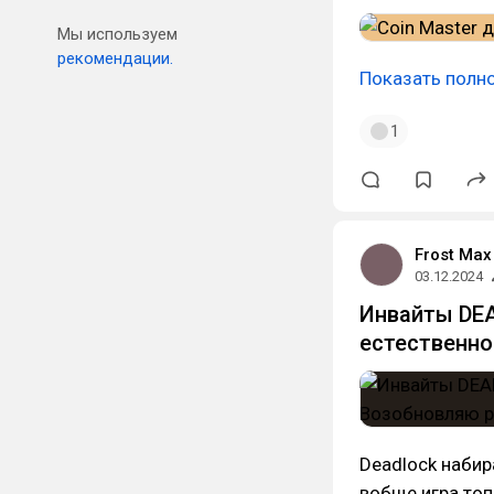
Мы используем
рекомендации.
Показать полн
1
Frost Max
03.12.2024
Инвайты DEA
естественно
Deadlock набир
вобще игра топ