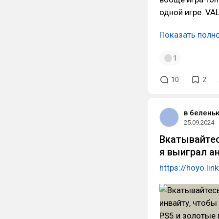
одной игре. VA
Показать полн
1
10
2
в белень
25.09.2024
Вкатывайтес
я выиграл а
https://hoyo.l