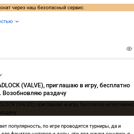
остью
DLOCK (VALVE), приглашаю в игру, бесплатно
. Возобновляю раздачу
ает популярность, по игре проводятся турниры, да и
 для фанатов шутеров и доты, эти два жанра сошлись в