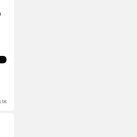
и
8.1K