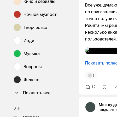
Кино и сериалы
Все уже, думаю
по приглашению
Ночной музпостинг
точно получить
Ребята, мы реш
Творчество
несколько акка
пользователей,
Инди
Музыка
Показать полн
Вопросы
1
Железо
12
Показать все
Между д
DTF
Гайды
28.0