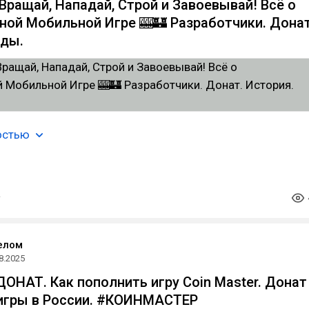
 Вращай, Нападай, Строй и Завоевывай! Всё о
ой Мобильной Игре 🎰🏰 Разработчики. Донат
йды.
остью
елом
8.2025
ДОНАТ. Как пополнить игру Coin Master. Донат
игры в России. #КОИНМАСТЕР