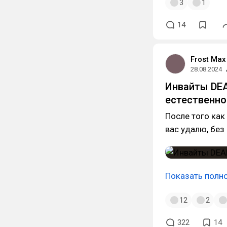
3
1
14
Frost Max
28.08.2024
Инвайты DEA
естественно
После того как 
вас удалю, без
Показать полн
12
2
322
14