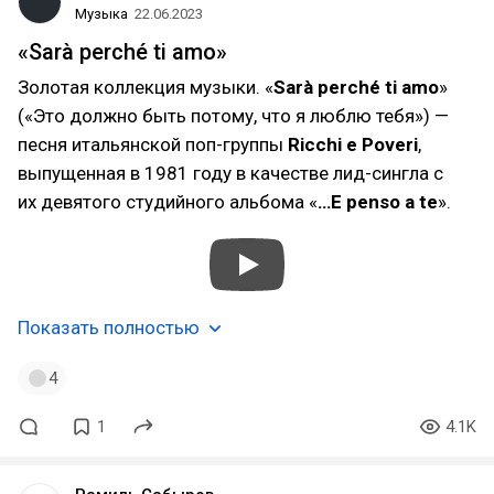
Музыка
22.06.2023
«Sarà perché ti amo»
Золотая коллекция музыки. «
Sarà perché ti amo
»
(«Это должно быть потому, что я люблю тебя») —
песня итальянской поп-группы
Ricchi e Poveri
,
выпущенная в 1981 году в качестве лид-сингла с
их девятого студийного альбома «
…E penso a te
».
Показать полностью
4
1
4.1K