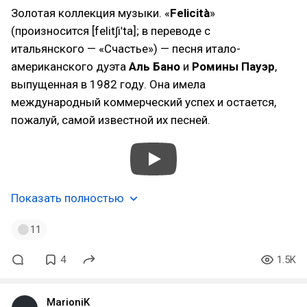
Золотая коллекция музыки. «
Felicità
»
(произносится [felitʃiˈta]; в переводе с
итальянского — «Счастье») — песня итало-
американского дуэта
Аль Бано
и
Ромины Пауэр
,
выпущенная в 1982 году. Она имела
международный коммерческий успех и остается,
пожалуй, самой известной их песней.
Показать полностью
11
4
1.5K
MarioniK