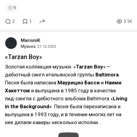
9
2
1
3.1K
MarioniK
Музыка
21.12.2023
«Tarzan Boy»
Золотая коллекция музыки. «
Tarzan Boy
» —
дебютный сингл итальянской группы
Baltimora
.
Песня была написана
Маурицио Басси
и
Наими
Хакеттом
и выпущена в 1985 году в качестве
лид-сингла с дебютного альбома Baltimora «
Living
in the Background
». Песня была перезаписана и
выпущена в 1993 году, и в течение многих лет на
нее делали каверы несколько исполни…