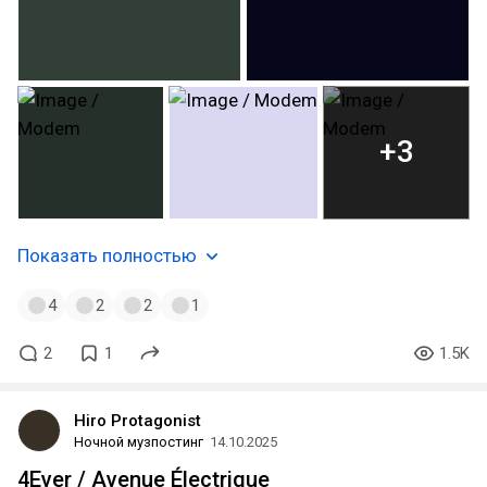
+3
Показать полностью
4
2
2
1
2
1
1.5K
Hiro Protagonist
Ночной музпостинг
14.10.2025
4Ever / Avenue Électrique