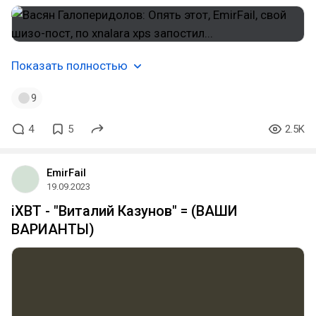
Показать полностью
9
4
5
2.5K
EmirFail
19.09.2023
iXBT - "Виталий Казунов" = (ВАШИ
ВАРИАНТЫ)