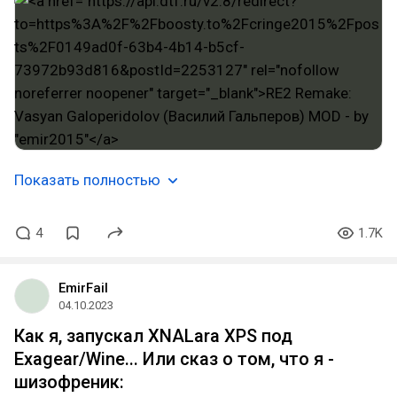
Показать полностью
4
1.7K
EmirFail
04.10.2023
Как я, запускал XNALara XPS под
Exagear/Wine... Или сказ о том, что я -
шизофреник: