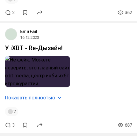
2
362
EmirFail
16.12.2023
У iXBT - Re-Дызайн!
Показать полностью
2
3
687