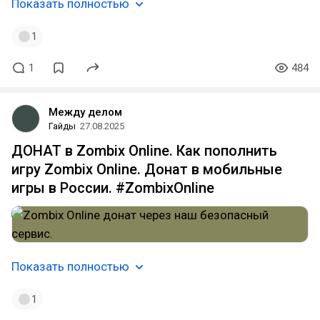
Показать полностью
1
1
484
Между делом
Гайды
27.08.2025
ДОНАТ в Zombix Online. Как пополнить
игру Zombix Online. Донат в мобильные
игры в России. #ZombixOnline
Показать полностью
1