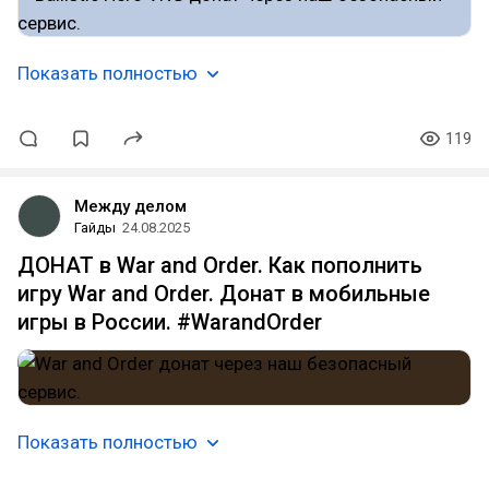
Показать полностью
119
Между делом
Гайды
24.08.2025
ДОНАТ в War and Order. Как пополнить
игру War and Order. Донат в мобильные
игры в России. #WarandOrder
Показать полностью