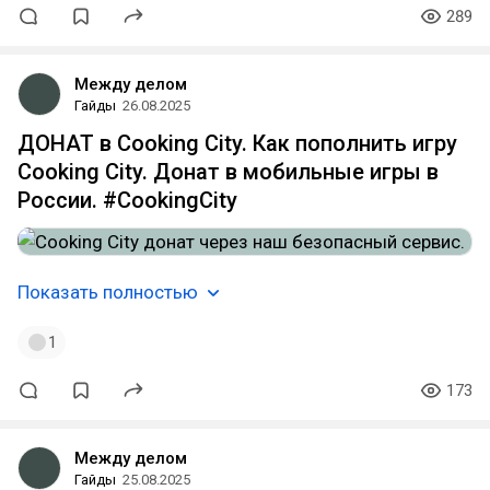
289
Между делом
Гайды
26.08.2025
ДОНАТ в Cooking City. Как пополнить игру
Cooking City. Донат в мобильные игры в
России. #CookingCity
Показать полностью
1
173
Между делом
Гайды
25.08.2025