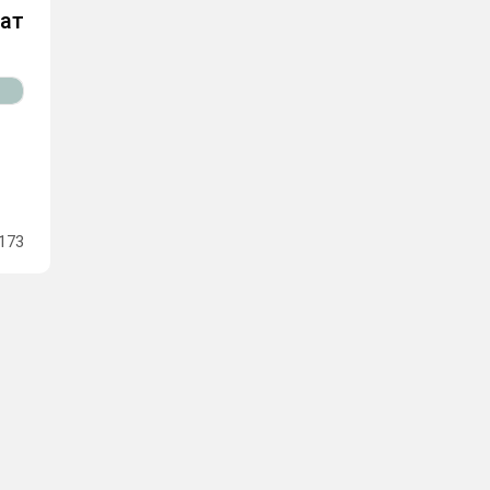
нат
173