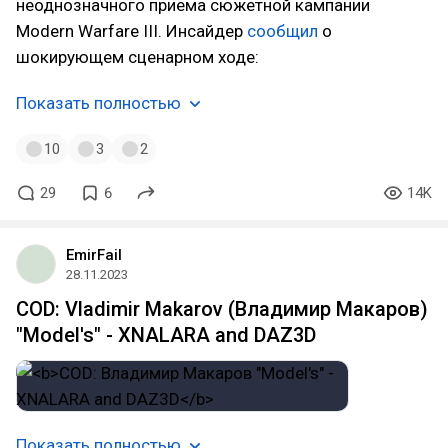
неоднозначного приема сюжетной кампании
Modern Warfare III. Инсайдер
сообщил
о
шокирующем сценарном ходе:
Показать полностью
10
3
2
29
6
14K
EmirFail
28.11.2023
COD: Vladimir Makarov (Владимир Макаров)
"Model's" - XNALARA and DAZ3D
Показать полностью