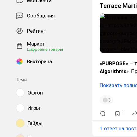
Моя лента
Terrace Mart
Сообщения
Рейтинг
Маркет
Цифровые товары
Викторина
«
PURPOSE
» — 
Algorithms
». 
Темы
Показать полн
Офтоп
3
Игры
1
Гайды
1 ответ на пост