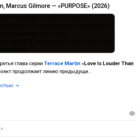
in, Marcus Gilmore — «PURPOSE» (2026)
третья глава серии
Terrace Martin
«
Love Is Louder Than
Проект продолжает линию предыдущи…
остью