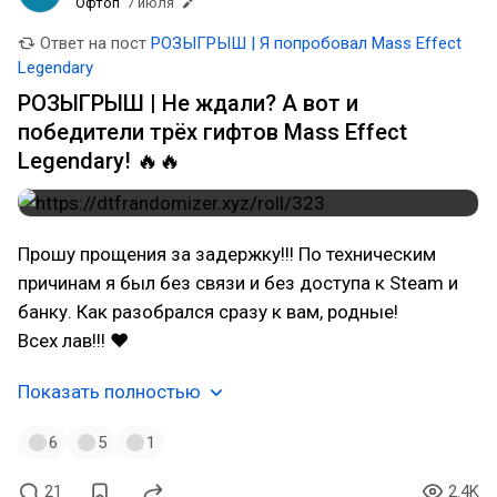
Офтоп
7 июля
Ответ на пост
РОЗЫГРЫШ | Я попробовал Mass Effect
Legendary
РОЗЫГРЫШ | Не ждали? А вот и
победители трёх гифтов Mass Effect
Legendary! 🔥🔥
Прошу прощения за задержку!!! По техническим
причинам я был без связи и без доступа к Steam и
банку. Как разобрался сразу к вам, родные!
Всех лав!!! ❤
Показать полностью
6
5
1
21
2.4K