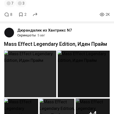
7
3
8
2
2K
Дюрандалик из Хантрикс N7
Скриншоты
5 авг
Mass Effect Legendary Edition, Иден Прайм
+4