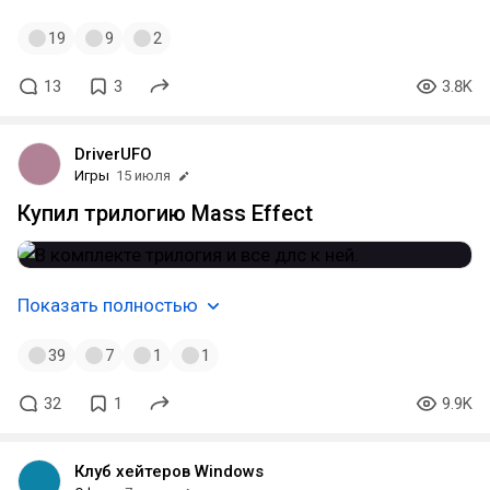
19
9
2
13
3
3.8K
DriverUFO
Игры
15 июля
Купил трилогию Mass Effect
Показать полностью
39
7
1
1
32
1
9.9K
Клуб хейтеров Windows