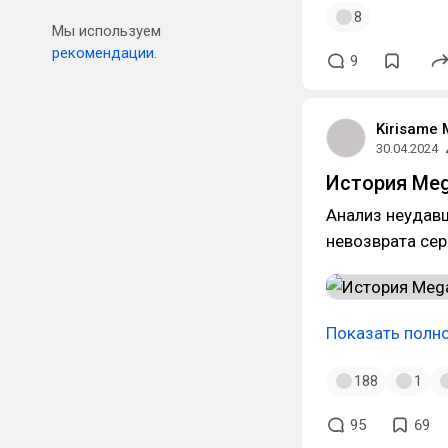
8
Мы используем
рекомендации.
9
Kirisame 
30.04.2024
История Meg
Анализ неудав
невозврата сер
Показать полн
188
1
95
69