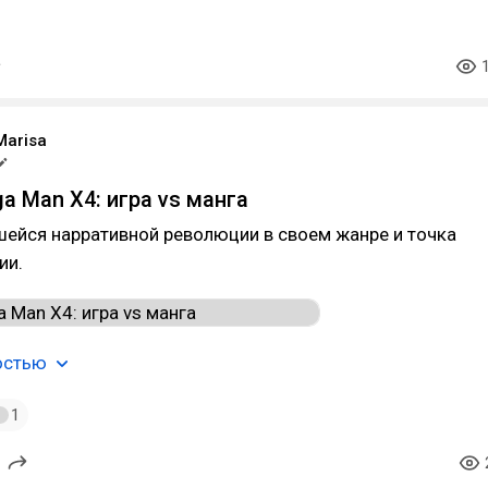
Marisa
a Man X4: игра vs манга
шейся нарративной революции в своем жанре и точка
ии.
остью
1