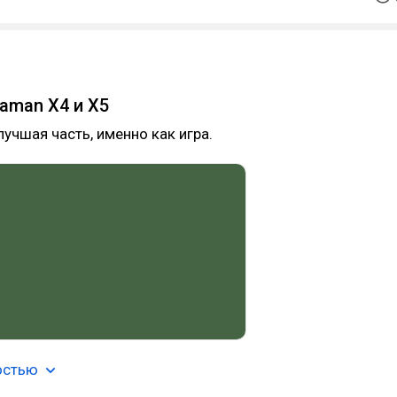
aman X4 и X5
лучшая часть, именно как игра.
остью