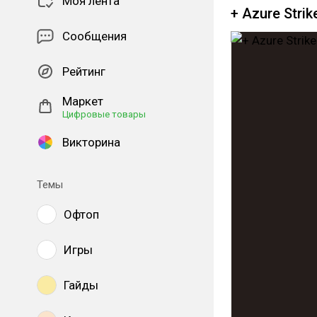
Моя лента
+ Azure Strik
Сообщения
Рейтинг
Маркет
Цифровые товары
Викторина
Темы
Офтоп
Игры
Гайды