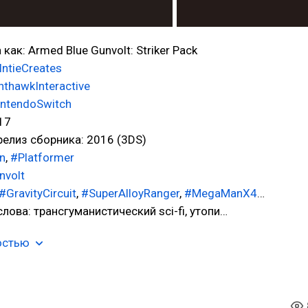
как: Armed Blue Gunvolt: Striker Pack
IntieCreates
hthawkInteractive
ntendoSwitch
17
елиз сборника: 2016 (3DS)
n
,
#Platformer
nvolt
#GravityCircuit
,
#SuperAlloyRanger
,
#MegaManX4
…
лова: трансгуманистический sci-fi, утопи…
остью