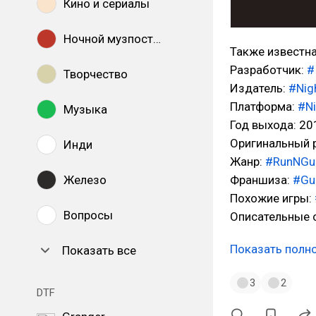
Кино и сериалы
Ночной музпостинг
Также известна 
Разработчик:
#
Творчество
Издатель:
#Nig
Платформа:
#Ni
Музыка
Год выхода: 20
Оригинальный р
Инди
Жанр:
#RunNGu
Железо
Франшиза:
#Gu
Похожие игры:
Вопросы
Описательные с
Показать полн
Показать все
3
2
DTF