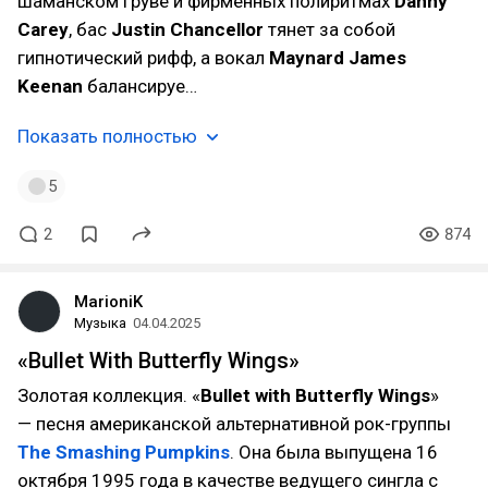
шаманском груве и фирменных полиритмах
Danny
Carey
, бас
Justin Chancellor
тянет за собой
гипнотический рифф, а вокал
Maynard James
Keenan
балансируе…
Показать полностью
5
2
874
MarioniK
Музыка
04.04.2025
«Bullet With Butterfly Wings»
Золотая коллекция. «
Bullet with Butterfly Wings
»
— песня американской альтернативной рок-группы
The Smashing Pumpkins
. Она была выпущена 16
октября 1995 года в качестве ведущего сингла с