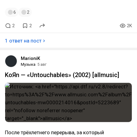
6
2
2
2
2K
1 ответ на пост
MarioniK
Музыка
5 авг
KoЯn — «Untouchables» (2002) [allmusic]
После трёхлетнего перерыва, за который