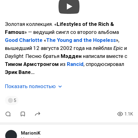
Золотая коллекция. «
Lifestyles of the Rich &
Famous
» — ведущий сингл со второго альбома
Good Charlotte
«
The Young and the Hopeless
»,
вышедший 12 августа 2002 года на лейблах
Epic
и
Daylight
. Песню братья
Мэдден
написали вместе с
Тимом Армстронгом
из
Rancid
, спродюсировал
Эрик Вале…
Показать полностью
5
1.1K
MarioniK