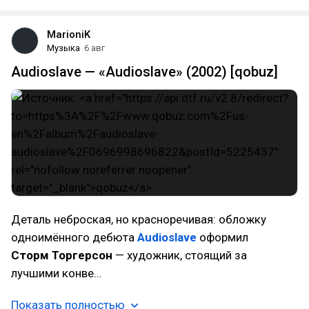
MarioniK
Музыка
6 авг
Audioslave — «Audioslave» (2002) [qobuz]
Деталь неброская, но красноречивая: обложку
одноимённого дебюта
Audioslave
оформил
Сторм Торгерсон
— художник, стоящий за
лучшими конве…
Показать полностью