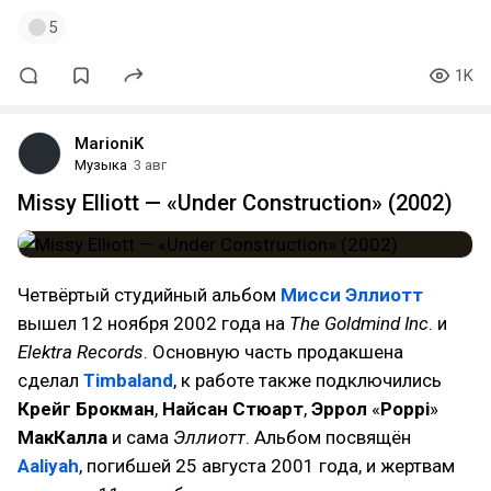
5
1K
MarioniK
Музыка
3 авг
Missy Elliott — «Under Construction» (2002)
Четвёртый студийный альбом
Мисси Эллиотт
вышел 12 ноября 2002 года на
The Goldmind Inc
. и
Elektra Records
. Основную часть продакшена
сделал
Timbaland
, к работе также подключились
Крейг Брокман
,
Найсан Стюарт
,
Эррол
«
Poppi
»
МакКалла
и сама
Эллиотт
. Альбом посвящён
Aaliyah
, погибшей 25 августа 2001 года, и жертвам