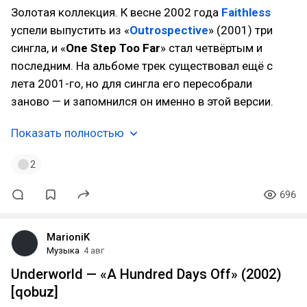
Золотая коллекция. К весне 2002 года
Faithless
успели выпустить из «
Outrospective
» (2001) три
сингла, и «
One Step Too Far
» стал четвёртым и
последним. На альбоме трек существовал ещё с
лета 2001-го, но для сингла его пересобрали
заново — и запомнился он именно в этой версии.
Показать полностью
2
696
MarioniK
Музыка
4 авг
Underworld — «A Hundred Days Off» (2002)
[qobuz]