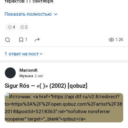
терактов 11 сентября.
Показать полностью
4
2
1
1.2K
1 ответ на пост
MarioniK
Музыка
2 авг
Sigur Rós — «( )» (2002) [qobuz]