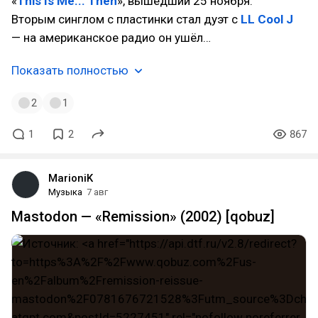
«
This Is Me... Then
», вышедший 25 ноября.
Вторым синглом с пластинки стал дуэт с
LL Cool J
— на американское радио он ушёл…
Показать полностью
2
1
1
2
867
MarioniK
Музыка
7 авг
Mastodon — «Remission» (2002) [qobuz]