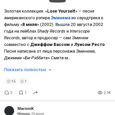
Золотая коллекция. «
Lose Yourself
» — песня
американского рэпера
Эминема
из саундтрека к
фильму «
8 миля
» (2002). Вышла 20 августа 2002
года на лейблах
Shady Records
и
Interscope
Records
, автор и продюсер — сам
Эминем
совместно с
Джеффом Бассом
и
Луисом Ресто
.
Песня написана от лица персонажа
Эминема
,
Джимми
«
Би-Рэббита
»
Смита-м…
Показать полностью
15
1
2
1
2.1K
MarioniK
Музыка
20 июня