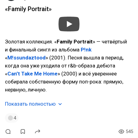
«Family Portrait»
Золотая коллекция. «
Family Portrait
» — четвёртый
и финальный сингл из альбома
P!nk
«
M!ssundaztood
» (2001). Песня вышла в период,
когда она уже уходила от r&b-образа дебюта
«
Can’t Take Me Home
» (2000) и всё увереннее
собирала собственную форму поп-рока: прямую,
нервную, личную.
Показать полностью
4
545