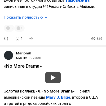
Elliott
и её постоянного соавтора
Тимбалэнда
,
записанная в студии
Hit Factory Criteria
в Майами.
Показать полностью
5
1
1
826
MarioniK
Музыка
19 июля
«No More Drama»
Золотая коллекция. «
No More Drama
» — сингл
американской певицы
Mary J. Blige
, второй в США
и третий в ряде европейских стран с