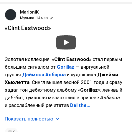
MarioniK
Музыка
14 мар
«Clint Eastwood»
Золотая коллекция. «
Clint Eastwood
» стал первым
большим сигналом от
Gorillaz
— виртуальной
группы
Дэймона Албарна
и художника
Джейми
Хьюлетта
. Сингл вышел весной 2001 года и сразу
задал тон дебютному альбому «
Gorillaz
»: ленивый
даб-бит, туманная меланхолия в припеве
Албарна
и расслабленный речитатив
Del the…
Показать полностью