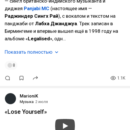
— сингл британско-индийского музыканта и
диджея
Panjabi MC
(настоящее имя —
Раджиндер Сингх Рай
), с вокалом и текстом на
панджаби от
Лабха Джанджуа
. Трек записан в
Бирмингеме и впервые вышел ещё в 1998 году на
альбоме «
Legalised
», одн…
Показать полностью
8
1.1K
MarioniK
Музыка
2 июля
«Lose Yourself»