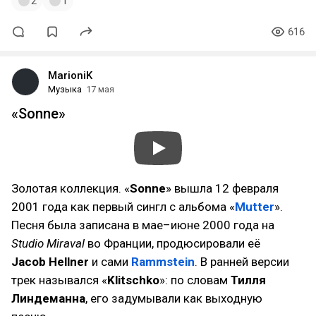
2
1
616
MarioniK
Музыка
17 мая
«Sonne»
Золотая коллекция. «
Sonne
» вышла 12 февраля
2001 года как первый сингл с альбома «
Mutter
».
Песня была записана в мае–июне 2000 года на
Studio Miraval
во Франции, продюсировали её
Jacob Hellner
и сами
Rammstein
. В ранней версии
трек назывался «
Klitschko
»: по словам
Тилля
Линдеманна
, его задумывали как выходную