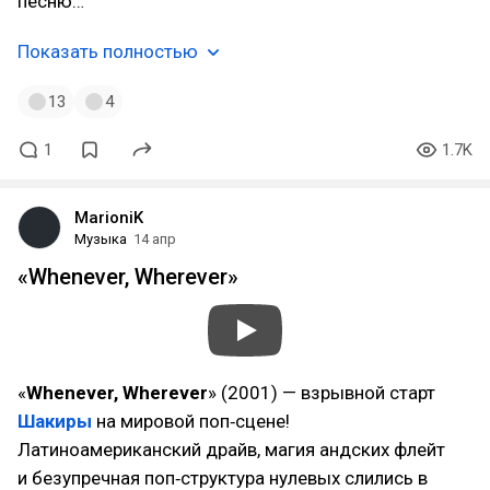
песню…
Показать полностью
13
4
1
1.7K
MarioniK
Музыка
14 апр
«Whenever, Wherever»
«
Whenever, Wherever
» (2001) — взрывной старт
Шакиры
на мировой поп‑сцене!
Латиноамериканский драйв, магия андских флейт
и безупречная поп‑структура нулевых слились в