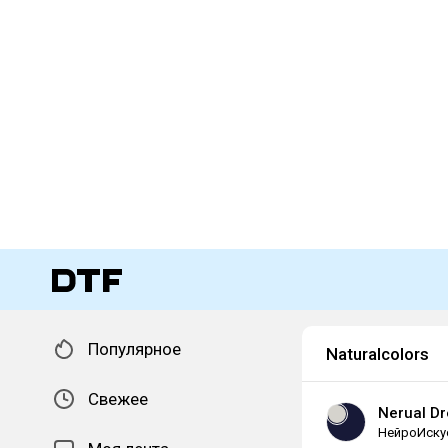
Популярное
Naturalcolors
Свежее
Nerual D
НейроИску