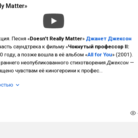
ly Matter»
ция. Песня «
Doesn’t Really Matter
»
Джанет Джексон
часть саундтрека к фильму «
Чокнутый профессор II:
00 году, а позже вошла в её альбом «
All for You
» (2001).
 раннего неопубликованного стихотворения
Джексон
—
ящено чувствам её киногероини к профес…
остью