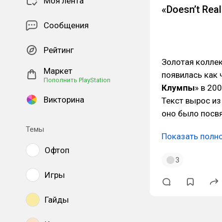
Моя лента
«Doesn’t Real
Сообщения
Рейтинг
Золотая коллек
Маркет
появилась как 
Пополнить PlayStation
Клумпы
» в 20
Викторина
Текст вырос из
оно было посв
Темы
Показать полн
Офтоп
3
Игры
Гайды