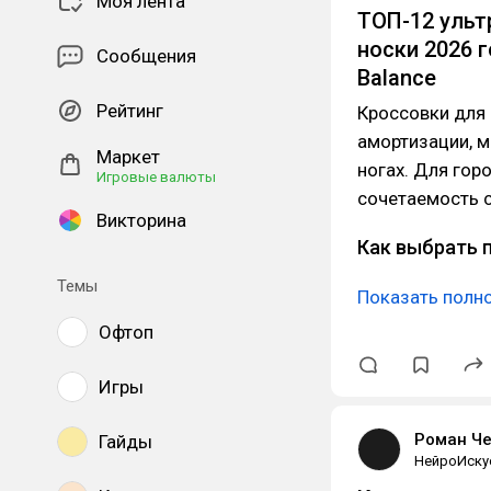
Моя лента
ТОП-12 ульт
носки 2026 г
Сообщения
Balance
Рейтинг
Кроссовки для 
амортизации, м
Маркет
ногах. Для гор
Игровые валюты
сочетаемость 
Викторина
Как выбрать 
Темы
Показать полн
Офтоп
Игры
Роман Ч
Гайды
НейроИску