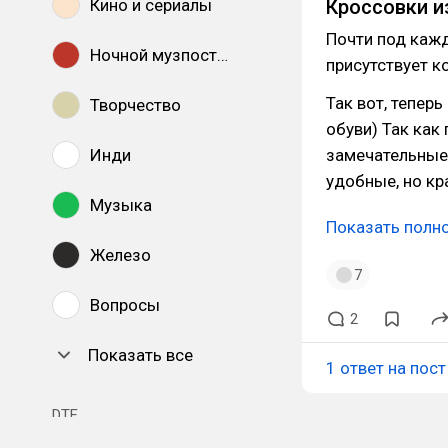
Кино и сериалы
Кроссовки и
Почти под каж
Ночной музпостинг
присутствует к
Так вот, тепер
Творчество
обуви) Так ка
Инди
замечательные 
удобные, но кр
Музыка
Показать полн
Железо
7
Вопросы
2
Показать все
1 ответ на пост
DTF