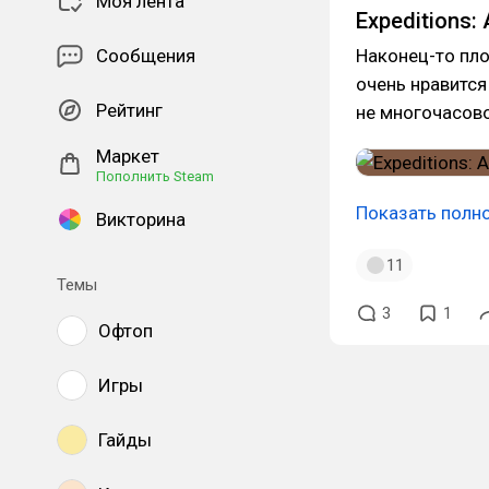
Моя лента
Expeditions
Сообщения
Наконец-то пло
очень нравится
Рейтинг
не многочасово
Маркет
Пополнить Steam
Показать полн
Викторина
11
Темы
3
1
Офтоп
Игры
Гайды