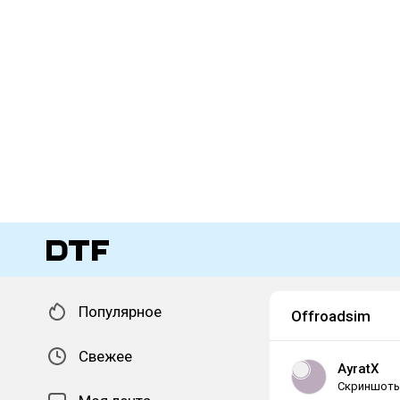
Популярное
Offroadsim
Свежее
AyratX
Скриншот