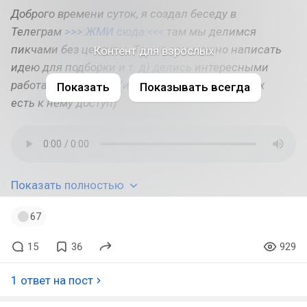
Доброго времени суток, я создал беседу в
Телеграм
>>>:ЖМИ сюда:<<<
там мы делимся
пикчами без цензуры. Также там можно написать
Контент для взрослых
идею для подборки и т. д) делись интересными
работами с твитера (и не только) , т. к не у всех
Показать
Показывать всегда
есть к нему доступ)
Показать полностью
67
15
36
929
1 ответ на пост