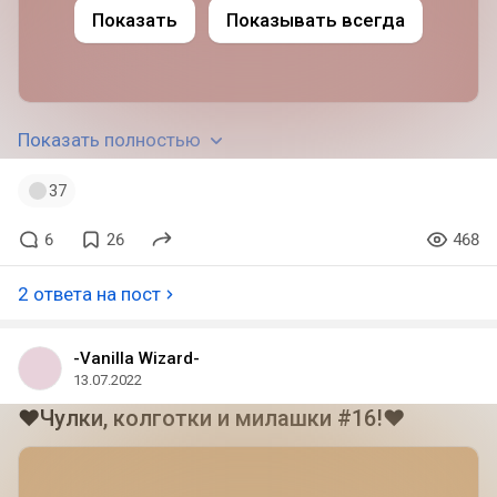
Показать
Показывать всегда
Показать полностью
37
6
26
468
2 ответа на пост
-Vanilla Wizard-
13.07.2022
❤Чулки, колготки и милашки #16!❤