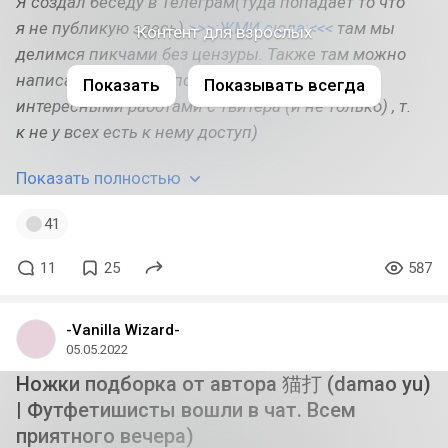
Я создал беседу в Телеграм(туда попадает то что
я не публикую здесь)
>>>:ЖМИ сюда:<<<
там мы
Контент для взрослых
делимся пикчами без цензуры. Также там можно
написать идею для подборки и т. д) делись
Показать
Показывать всегда
интересными работами с твитера (и не только) , т.
к не у всех есть к нему доступ)
Показать полностью
41
11
25
587
-Vanilla Wizard-
05.05.2022
Ножки подборка от автора 猫打 (damao yu)
| Футфетишисты вошли в чат. Всем
приятного вечера)