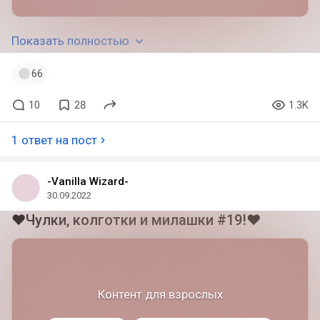
Показать полностью
66
10
28
1.3K
1 ответ на пост
-Vanilla Wizard-
30.09.2022
❤Чулки, колготки и милашки #19!❤
Контент для взрослых