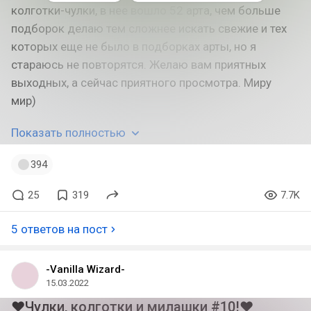
колготки-чулки, в нее вошло 52 арта, чем больше
подборок делаю тем сложнее искать свежие и тех
которых еще не было в подборках арты, но я
стараюсь не повторятся. Желаю вам приятных
выходных, а сейчас приятного просмотра. Миру
мир)
Показать полностью
394
25
319
7.7K
5 ответов на пост
-Vanilla Wizard-
15.03.2022
❤Чулки, колготки и милашки #10!❤