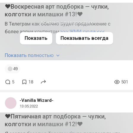
❤Воскресная арт подборка — чулки,
колготки и милашки #13!❤
Контент для взрослых
В Телеграм как обычно будет продолжение с
более хорни контентом
>>>:ЖМИ сюда:<<<
Показать
Показывать всегда
Показать полностью
49
5
18
501
-Vanilla Wizard-
13.05.2022
❤Пятничная арт подборка — чулки,
колготки и милашки #12!❤