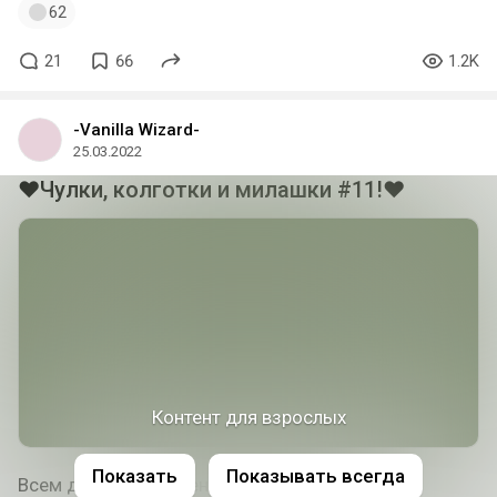
62
21
66
1.2K
-Vanilla Wizard-
25.03.2022
❤Чулки, колготки и милашки #11!❤
Контент для взрослых
Показать
Показывать всегда
Всем доброго времени суток, вот и подборка