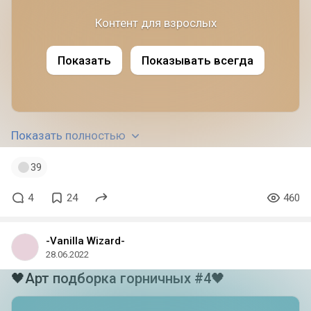
Контент для взрослых
Показать
Показывать всегда
Показать полностью
39
4
24
460
-Vanilla Wizard-
28.06.2022
🖤Арт подборка горничных #4🖤