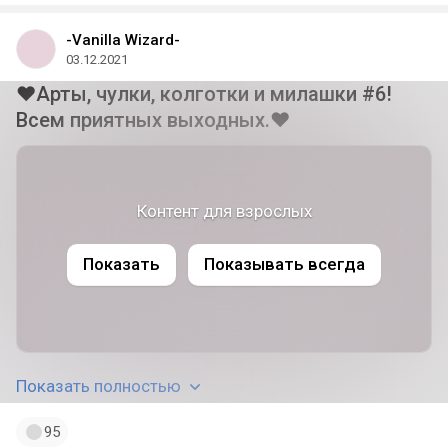
-Vanilla Wizard-
03.12.2021
❤Арты, чулки, колготки и милашки #6!
Всем приятных выходных.❤
Контент для взрослых
Показать
Показывать всегда
Показать полностью
95