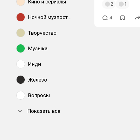
Кино и сериалы
2
1
Ночной музпостинг
4
Творчество
Музыка
Инди
Железо
Вопросы
Показать все
DTF