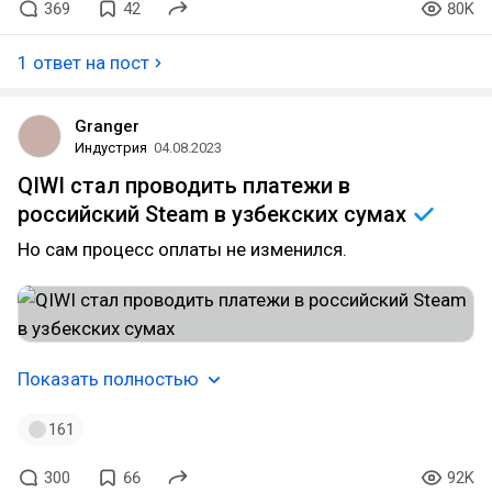
369
42
80K
1 ответ на пост
Granger
Индустрия
04.08.2023
QIWI стал проводить платежи в
российский Steam в узбекских
сумах
Но сам процесс оплаты не изменился.
Показать полностью
161
300
66
92K